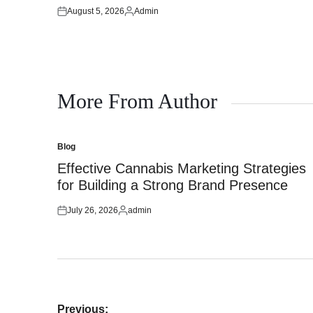
August 5, 2026
Admin
Posted
Posted
on
by
More From Author
Blog
Posted
in
Effective Cannabis Marketing Strategies
for Building a Strong Brand Presence
July 26, 2026
admin
Posted
Posted
on
by
Post
Previous: