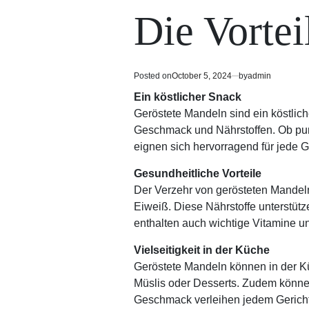
read
in
Die Vortei
time
Posted on
October 5, 2024
by
admin
Ein köstlicher Snack
Geröstete Mandeln sind ein köstlich
Geschmack und Nährstoffen. Ob pur,
eignen sich hervorragend für jede G
Gesundheitliche Vorteile
Der Verzehr von gerösteten Mandeln 
Eiweiß. Diese Nährstoffe unterstüt
enthalten auch wichtige Vitamine un
Vielseitigkeit in der Küche
Geröstete Mandeln können in der Küc
Müslis oder Desserts. Zudem können
Geschmack verleihen jedem Gerich