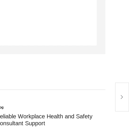
É
P
og
sted
eliable Workplace Health and Safety
onsultant Support