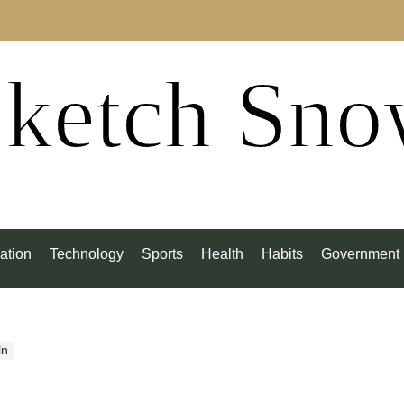
ketch Sn
ation
Technology
Sports
Health
Habits
Government
ln