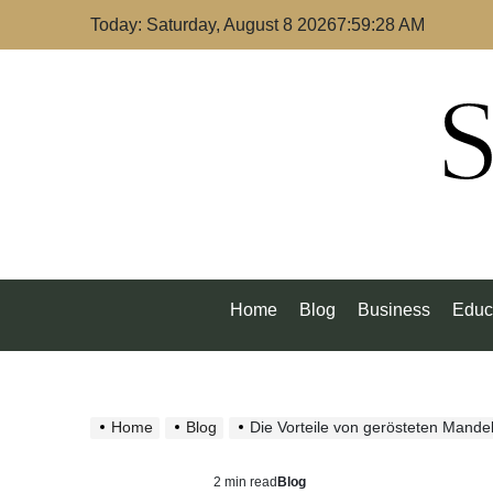
Skip
Today: Saturday, August 8 2026
7
:
59
:
29
AM
to
content
S
Home
Blog
Business
Educ
Home
Blog
Die Vorteile von gerösteten Mande
2 min read
Blog
Estimated
Posted