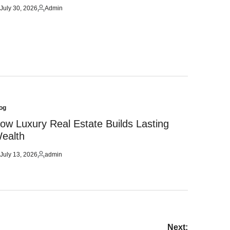
July 30, 2026
Admin
sted
Posted
by
og
sted
ow Luxury Real Estate Builds Lasting
ealth
July 13, 2026
admin
sted
Posted
by
Next: