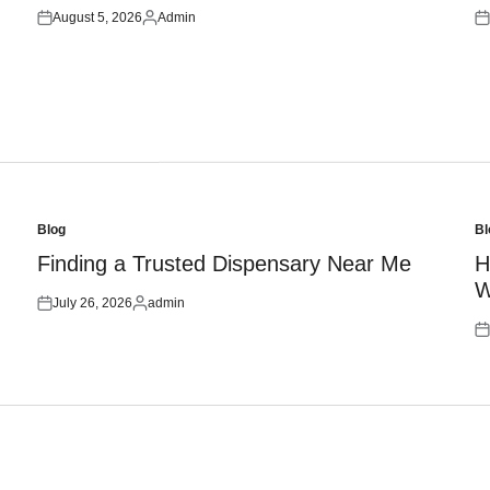
August 5, 2026
Admin
Posted
Posted
Po
on
by
on
Blog
Bl
Posted
Po
in
in
Finding a Trusted Dispensary Near Me
H
W
July 26, 2026
admin
Posted
Posted
on
by
Po
on