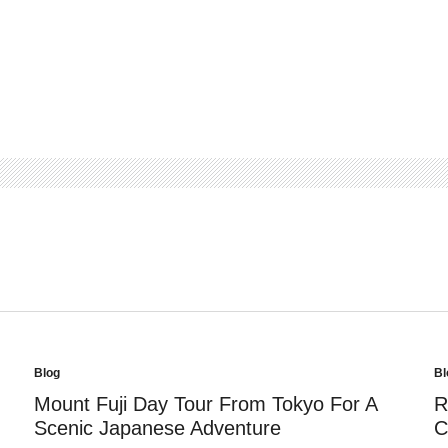
Blog
Bl
Posted
Po
in
in
Mount Fuji Day Tour From Tokyo For A
R
Scenic Japanese Adventure
C