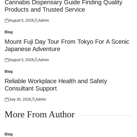
in
Cannabis Dispensary Guide Finding Quality
Products and Trusted Service
August 5, 2026
Admin
Posted
Posted
on
by
Blog
Posted
in
Mount Fuji Day Tour From Tokyo For A Scenic
Japanese Adventure
August 5, 2026
Admin
Posted
Posted
on
by
Blog
Posted
in
Reliable Workplace Health and Safety
Consultant Support
July 30, 2026
Admin
Posted
Posted
on
by
More From Author
Blog
Posted