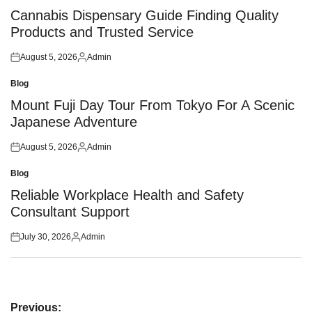
in
Cannabis Dispensary Guide Finding Quality
Products and Trusted Service
August 5, 2026
Admin
Posted
Posted
on
by
Blog
Posted
in
Mount Fuji Day Tour From Tokyo For A Scenic
Japanese Adventure
August 5, 2026
Admin
Posted
Posted
on
by
Blog
Posted
in
Reliable Workplace Health and Safety
Consultant Support
July 30, 2026
Admin
Posted
Posted
on
by
Post
Previous: