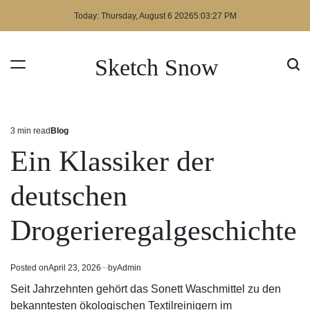
Skip
Today: Thursday, August 6 2026
5
:
03
:
28
PM
to
content
Sketch Snow
3 min read
Blog
Estimated
Posted
read
in
Ein Klassiker der
time
deutschen
Drogerieregalgeschichte
Posted on
April 23, 2026
by
Admin
Seit Jahrzehnten gehört das Sonett Waschmittel zu den
bekanntesten ökologischen Textilreinigern im