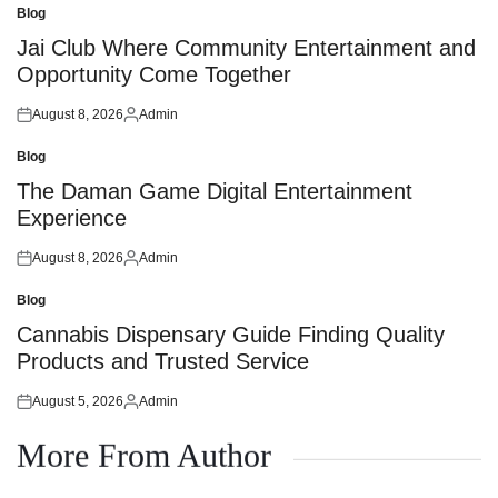
Blog
Posted
in
Jai Club Where Community Entertainment and
Opportunity Come Together
August 8, 2026
Admin
Posted
Posted
on
by
Blog
Posted
in
The Daman Game Digital Entertainment
Experience
August 8, 2026
Admin
Posted
Posted
on
by
Blog
Posted
in
Cannabis Dispensary Guide Finding Quality
Products and Trusted Service
August 5, 2026
Admin
Posted
Posted
on
by
More From Author