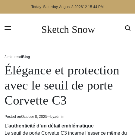
Skip
Today: Saturday, August 8 2026
12
:
15
:
44
PM
to
content
Sketch Snow
3 min read
Blog
Estimated
Posted
read
in
Élégance et protection
time
avec le seuil de porte
Corvette C3
Posted on
October 8, 2025
by
admin
L’authenticité d’un détail emblématique
Le seuil de porte Corvette C3 incarne l’essence même du