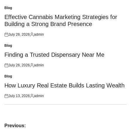
Blog
Posted
in
Effective Cannabis Marketing Strategies for
Building a Strong Brand Presence
July 26, 2026
admin
Posted
Posted
on
by
Blog
Posted
in
Finding a Trusted Dispensary Near Me
July 26, 2026
admin
Posted
Posted
on
by
Blog
Posted
in
How Luxury Real Estate Builds Lasting Wealth
July 13, 2026
admin
Posted
Posted
on
by
Post
Previous: