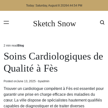
Skip
Today: Saturday, August 8 2026
4
:
44
:
54
PM
to
content
Sketch Snow
2 min read
Blog
Estimated
Posted
read
in
Soins Cardiologiques de
time
Qualité à Fès
Posted on
June 13, 2025
by
admin
Trouver un cardiologue compétent à Fès est essentiel pour
garantir une prise en charge efficace des maladies du
cœur. La ville dispose de spécialistes hautement qualifiés
capables de diagnostiquer et de traiter diverses