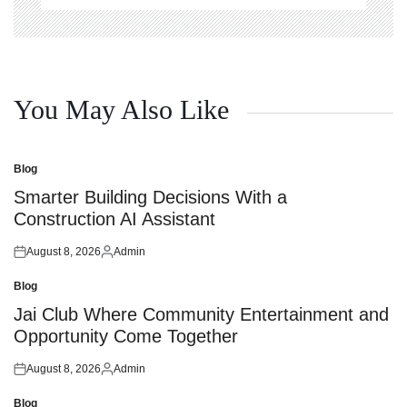
You May Also Like
Blog
Posted
in
Smarter Building Decisions With a
Construction AI Assistant
August 8, 2026
Admin
Posted
Posted
on
by
Blog
Posted
in
Jai Club Where Community Entertainment and
Opportunity Come Together
August 8, 2026
Admin
Posted
Posted
on
by
Blog