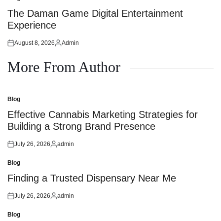
Posted
in
The Daman Game Digital Entertainment
Experience
August 8, 2026
Admin
Posted
Posted
on
by
More From Author
Blog
Posted
in
Effective Cannabis Marketing Strategies for
Building a Strong Brand Presence
July 26, 2026
admin
Posted
Posted
on
by
Blog
Posted
in
Finding a Trusted Dispensary Near Me
July 26, 2026
admin
Posted
Posted
on
by
Blog
Posted