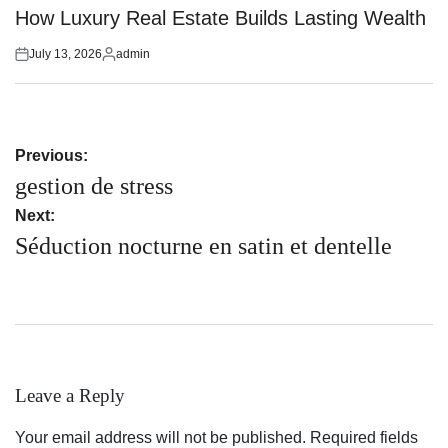
in
How Luxury Real Estate Builds Lasting Wealth
July 13, 2026
admin
Posted
Posted
on
by
Post
Previous:
navigation
gestion de stress
Next:
Séduction nocturne en satin et dentelle
Leave a Reply
Your email address will not be published.
Required fields